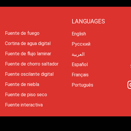
LANGUAGES
Fuente de fuego
English
Cortina de agua digital
Русский
Fuente de flujo laminar
العربية
Fuente de chorro saltador
Español
Fuente oscilante digital
Français
Fuente de niebla
Português
Fuente de piso seco
Fuente interactiva
2 Changsha Himalaya Music Fountain Equipment Corporation Limited